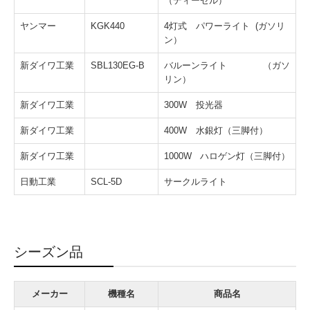
（ディーゼル）
メーカーリンク
ヤンマー
KGK440
4灯式 パワーライト (ガソリ
ン）
新ダイワ工業
SBL130EG-B
バルーンライト （ガソ
リン）
新ダイワ工業
300W 投光器
新ダイワ工業
400W 水銀灯（三脚付）
新ダイワ工業
1000W ハロゲン灯（三脚付）
日動工業
SCL-5D
サークルライト
シーズン品
メーカー
機種名
商品名