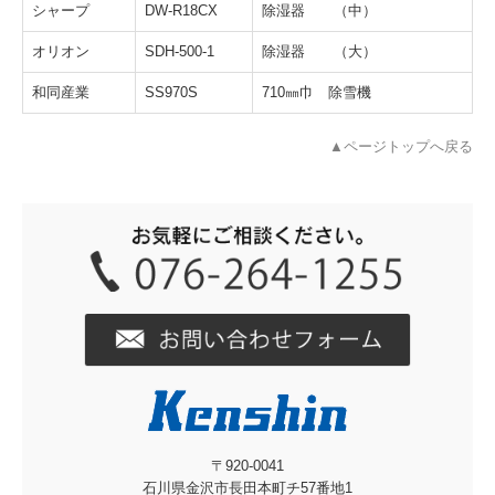
シャープ
DW-R18CX
除湿器 （中）
オリオン
SDH-500-1
除湿器 （大）
和同産業
SS970S
710㎜巾 除雪機
▲ページトップへ戻る
〒920-0041
石川県金沢市長田本町チ57番地1