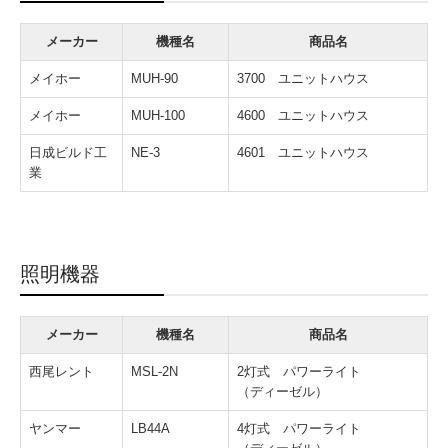
レンタルラインナップ
メーカー
機種名
商品名
レンタカー/ホイルローダー/クローラーキャリア/ブルドーザー
メイホー
MUH-90
3700 ユニットハウス
道路機械/舗装機械/鉄板・簡易土留め/荷役機械/高所作業
メイホー
MUH-100
4600 ユニットハウス
発電機溶接機
日成ビルド工
NE-3
4601 ユニットハウス
業
電動工具
ポンプ/洗浄機
照明機器
切削機器
草刈機器/コンプレッサー/エア工具
メーカー
機種名
商品名
汎用機器/コンクリート機器/測量機器
西尾レント
MSL-2N
2灯式 パワーライト
（ディーゼル）
ユニットハウス/照明機器/シーズン品
ヤンマー
LB44A
4灯式 パワーライト